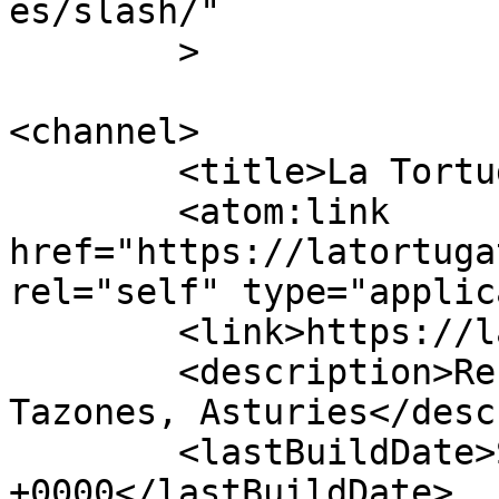
es/slash/"

	>

<channel>

	<title>La Tortuga</title>

	<atom:link 
href="https://latortuga
rel="self" type="applic
	<link>https://latortugatazones.com</link>

	<description>Restaurante sidrer&#237;a en 
Tazones, Asturies</desc
	<lastBuildDate>Sat, 12 Nov 2022 16:06:58 
+0000</lastBuildDate>
