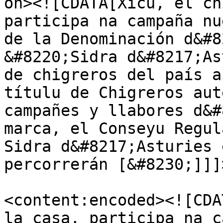
on><![CDATA[Xicu, el ch
participa na campaña nu
de la Denominación d&#8
&#8220;Sidra d&#8217;As
de chigreros del país a
títulu de Chigreros aut
campañes y llabores d&#
marca, el Conseyu Regul
Sidra d&#8217;Asturies 
percorrerán [&#8230;]]]
<content:encoded><![CDA
la casa, participa na c