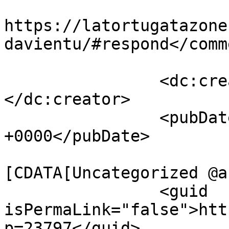
					<co
https://latortugatazone
davientu/#respond</comm
		<dc:creator><![CDATA[latortuga]]>
</dc:creator>

		<pubDate>Sat, 12 Nov 2022 16:06:56 
+0000</pubDate>

				<catego
[CDATA[Uncategorized @a
		<guid 
isPermaLink="false">htt
p=23797</guid>
