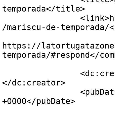
temporada</title>

		<link>https://latortugatazones.com
/mariscu-de-temporada/<
					<co
https://latortugatazone
temporada/#respond</com
		<dc:creator><![CDATA[latortuga]]>
</dc:creator>

		<pubDate>Tue, 27 Dec 2016 10:54:05 
+0000</pubDate>

				<catego