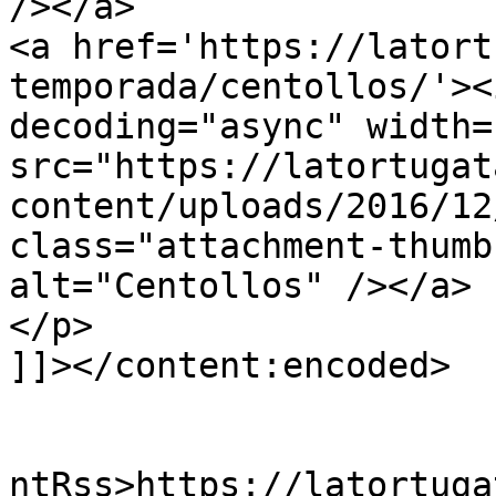
/></a>

<a href='https://latort
temporada/centollos/'><
decoding="async" width=
src="https://latortugat
content/uploads/2016/12
class="attachment-thumb
alt="Centollos" /></a>

</p>

]]></content:encoded>

					<wf
ntRss>https://latortuga