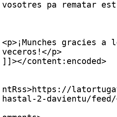
vosotres pa rematar est
<p>¡Munches gracies a l
veceros!</p>

]]></content:encoded>

					<wf
ntRss>https://latortuga
hastal-2-davientu/feed/
			<slash:comments>0</slash