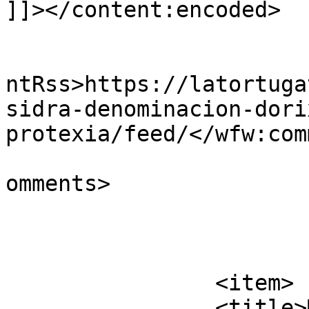
]]></content:encoded>

					<wf
ntRss>https://latortuga
sidra-denominacion-dori
protexia/feed/</wfw:com
			<slash:comments>0</slash
omments>

			</item>
		<item>

		<title>Mariscu de 