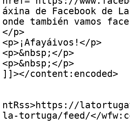
href="https://www.faceb
áxina de Facebook de La
onde también vamos face
</p>

<p>¡Afayáivos!</p>

<p>&nbsp;</p>

<p>&nbsp;</p>

]]></content:encoded>

					<wf
ntRss>https://latortuga
la-tortuga/feed/</wfw:c
			<slash:comments>0</slash