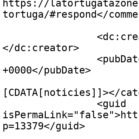
https://latortugatazone
tortuga/#respond</commen
		<dc:creator><![CDATA[latortuga]]>
</dc:creator>

		<pubDate>Wed, 02 Nov 2016 18:41:59 
+0000</pubDate>

				<catego
[CDATA[noticies]]></cat
		<guid 
isPermaLink="false">htt
p=13379</guid>
