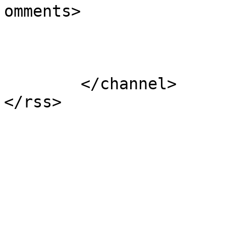
omments>

			</item>
	</channel>
