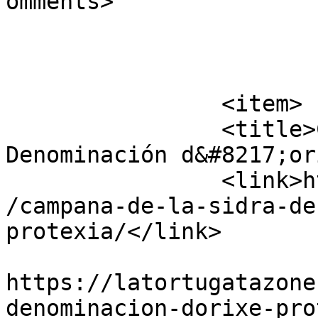
omments>

			</item>
		<item>

		<title>Campaña de la sidra 
Denominación d&#8217;or
		<link>https://latortugatazones.com
/campana-de-la-sidra-de
protexia/</link>

					<co
https://latortugatazone
denominacion-dorixe-pro