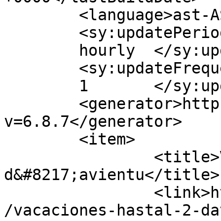
	<language>ast-AST</language>

	<sy:updatePeriod>

	hourly	</sy:updatePeriod>

	<sy:updateFrequency>

	1	</sy:updateFrequency>

	<generator>https://wordpress.org/?
v=6.8.7</generator>

	<item>

		<title>Vacaciones hasta&#8217;l 2 
d&#8217;avientu</title>

		<link>https://latortugatazones.com
/vacaciones-hastal-2-da