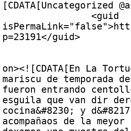
[CDATA[Uncategorized @a
		<guid 
isPermaLink="false">htt
p=23191</guid>

					<de
on><![CDATA[En La Tortu
mariscu de temporada de
fueron entrando centoll
esguila que van dir der
cocina&#8230; y d&#8217
acompañaos de la meyor 