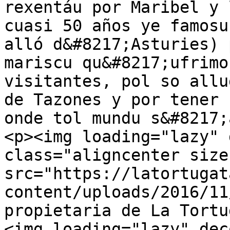
rexentáu por Maribel y 
cuasi 50 años ye famosu
alló d&#8217;Asturies) 
mariscu qu&#8217;ufrimo
visitantes, pol so allu
de Tazones y por tener 
onde tol mundu s&#8217;
<p><img loading="lazy" 
class="aligncenter size
src="https://latortugat
content/uploads/2016/11
propietaria de La Tortu
<img loading="lazy" dec