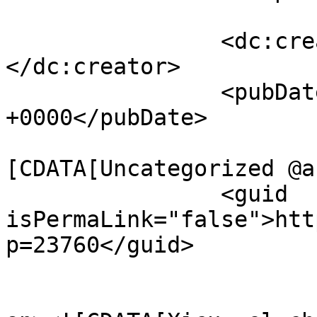
		<dc:creator><![CDATA[latortuga]]>
</dc:creator>

		<pubDate>Thu, 10 Aug 2017 18:35:31 
+0000</pubDate>

				<catego
[CDATA[Uncategorized @a
		<guid 
isPermaLink="false">htt
p=23760</guid>

					<de