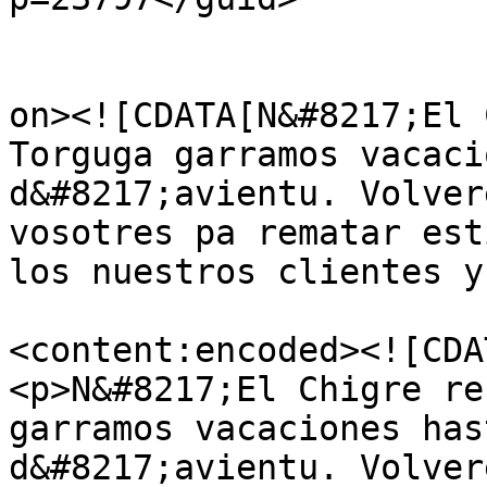
					<de
on><![CDATA[N&#8217;El 
Torguga garramos vacaci
d&#8217;avientu. Volver
vosotres pa rematar est
los nuestros clientes y
<content:encoded><![CDAT
<p>N&#8217;El Chigre re
garramos vacaciones has
d&#8217;avientu. Volver