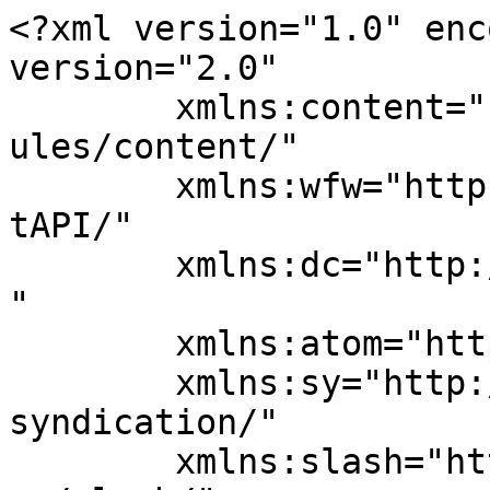
<?xml version="1.0" enc
version="2.0"

	xmlns:content="http://purl.org/rss/1.0/mod
ules/content/"

	xmlns:wfw="http://wellformedweb.org/Commen
tAPI/"

	xmlns:dc="http://purl.org/dc/elements/1.1/
"

	xmlns:atom="http://www.w3.org/2005/Atom"

	xmlns:sy="http://purl.org/rss/1.0/modules/
syndication/"

	xmlns:slash="http://purl.org/rss/1.0/modul