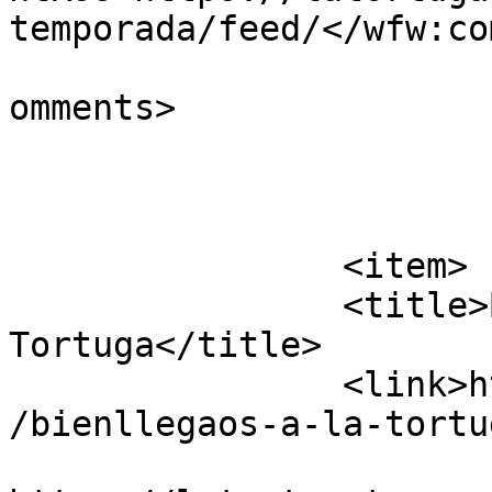
temporada/feed/</wfw:co
			<slash:comments>0</slash
omments>

			</item>
		<item>

		<title>Bienllegaos a La 
Tortuga</title>

		<link>https://latortugatazones.com
/bienllegaos-a-la-tortu
					<co