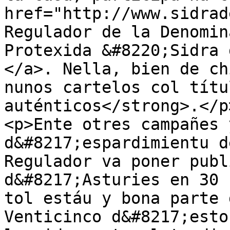
href="http://www.sidrad
Regulador de la Denomin
Protexida &#8220;Sidra 
</a>. Nella, bien de ch
nunos cartelos col títu
auténticos</strong>.</p>
<p>Ente otres campañes 
d&#8217;espardimientu d
Regulador va poner publ
d&#8217;Asturies en 30 
tol estáu y bona parte 
Venticinco d&#8217;esto