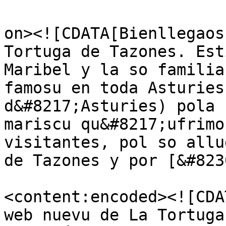
					<de
on><![CDATA[Bienllegaos
Tortuga de Tazones. Est
Maribel y la so familia
famosu en toda Asturies
d&#8217;Asturies) pola 
mariscu qu&#8217;ufrimo
visitantes, pol so allu
de Tazones y por [&#823
<content:encoded><![CDA
web nuevu de La Tortuga